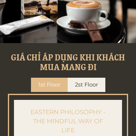
GIÁ CHỈ ÁP DỤNG KHI KHÁCH
MUA MANG ĐI
1st Floor
2st Floor
EASTERN PHILOSOPHY -
THE MINDFUL WAY OF
LIFE