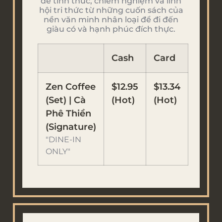
để tỉnh thức, chiêm nghiệm và lĩnh
hội tri thức từ những cuốn sách của
nền văn minh nhân loại để đi đến
giàu có và hạnh phúc đích thực.
Cash
Card
Zen Coffee
$12.95
$13.34
(Set) | Cà
(Hot)
(Hot)
Phê Thiền
(Signature)
"DINE-IN
ONLY"