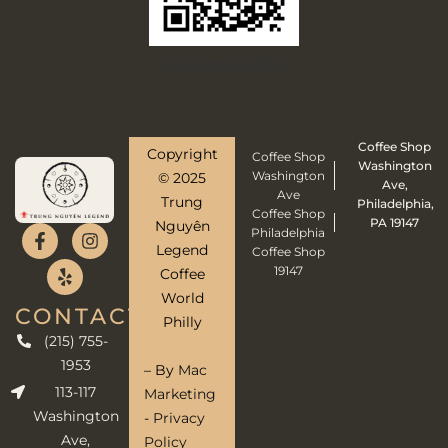
Download PDF
Coffee Shop
Copyright
Coffee Shop
Washington
Washington
© 2025
Ave,
Ave
Trung
Philadelphia,
Coffee Shop
PA 19147
Nguyên
Philadelphia
Legend
Coffee Shop
19147
Coffee
World
CONTACT
Philly
(215) 755-
1953
– By
Mac
113-117
Marketing
Washington
-
Privacy
Ave,
Policy